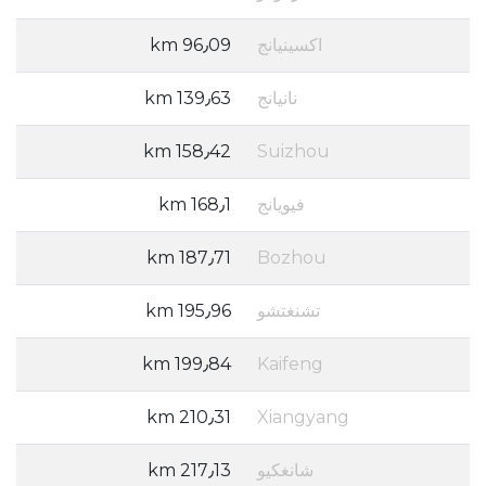
اكسينيانج
96٫09 km
نانيانج
139٫63 km
158٫42 km
Suizhou
فيويانج
168٫1 km
187٫71 km
Bozhou
تشنغتشو
195٫96 km
199٫84 km
Kaifeng
210٫31 km
Xiangyang
شانغكيو
217٫13 km