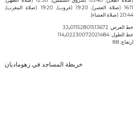
(صلاة الفجر), 05:40 (شروق الشمس), 12:30 (صلاة الظهر),
16:11 (صلاة العصر), 19:20 (غروب), 19:20 (صلاة المغرب),
20:44 (صلاة العشاء).
خط العرض: 33٫01152801513672
خط الطول: 114٫02230072021484
ارتفاع: 88
خريطة المساجد في زهوماديان