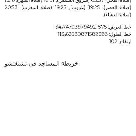
(صلاة الفجر), 05:37 (شروق الشمس), 12:31 (صلاة الظهر), 16:16
(صلاة العصر), 19:25 (غروب), 19:25 (صلاة المغرب), 20:53
(صلاة العشاء).
خط العرض: 34٫747039794921875
خط الطول: 113٫62580871582033
ارتفاع: 102
خريطة المساجد في تشنغتشو