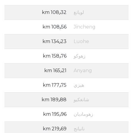
لويانغ
108٫32 km
108٫56 km
Jincheng
134٫23 km
Luohe
زهوكو
158٫76 km
165٫21 km
Anyang
هيزي
177٫75 km
شانغكيو
189٫88 km
زهوماديان
195٫96 km
نانيانج
219٫69 km