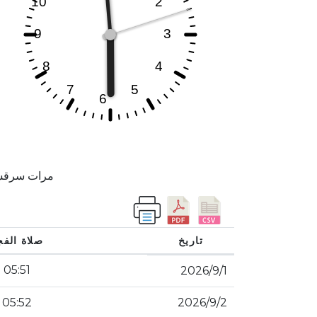
مرات سرقسطة تر
تاريخ
صلاة الفج
05:51
1‏‏/9‏‏/2026
2‏‏/9‏‏/2026
05:52