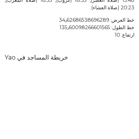
15:48 (صلاة العصر), 18:55 (غروب), 18:55 (صلاة المغرب),
20:23 (صلاة العشاء).
خط العرض: 34٫62686538696289
خط الطول: 135٫60098266601565
ارتفاع: 10
خريطة المساجد في Yao