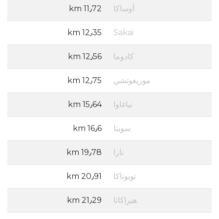
أوساكا
11٫72 km
12٫35 km
Sakai
كادوما
12٫56 km
موريغوتشي
12٫75 km
نياغاوا
15٫64 km
سويتا
16٫6 km
نارا
19٫78 km
تويوناكا
20٫91 km
هيراكاتا
21٫29 km