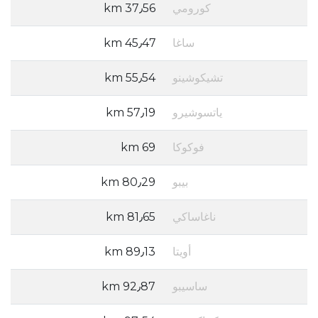
كورومي
37٫56 km
ساغا
45٫47 km
تشيكوشينو
55٫54 km
ياتسوشيرو
57٫19 km
فوكوكا
69 km
بيبو
80٫29 km
ناغاساكي
81٫65 km
أويتا
89٫13 km
ساسيبو
92٫87 km