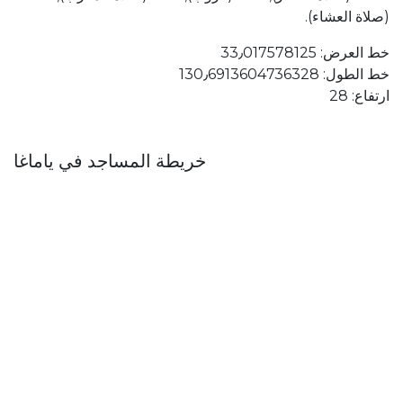
(صلاة العشاء).
خط العرض: 33٫017578125
خط الطول: 130٫6913604736328
ارتفاع: 28
خريطة المساجد في ياماغا