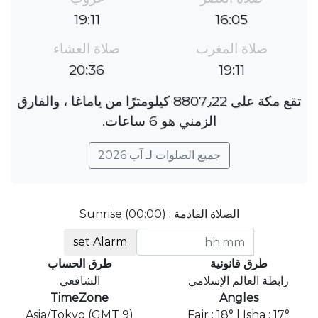
19:11
16:05
صلاة المغرب
صلاة العشاء
20:36
19:11
تقع مكة على 8807٫22 كيلومترًا من ياماغا ، والفارق
الزمني هو 6 ساعات.
جميع الصلوات لـ آب 2026
الصلاة القادمة : Sunrise (00:00)
set Alarm
طرق قانونية
طرق الحساب
رابطة العالم الإسلامي
الشافعي
TimeZone
Angles
Asia/Tokyo (GMT 9)
Fajr : 18° | Isha : 17°