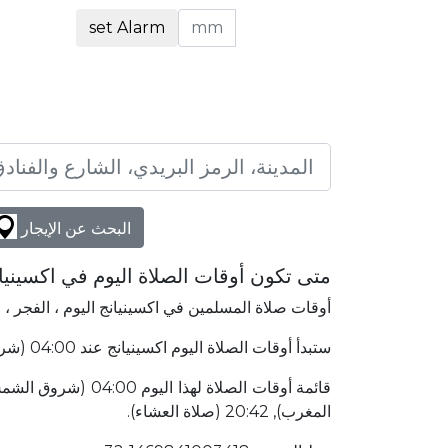
set Alarm
البحث عن الإيجار
متى تكون أوقات الصلاة اليوم في اكسينيا
أوقات صلاة المسلمين في اكسينيانج اليوم ، الفجر ، 
ستبدأ أوقات الصلاة اليوم اكسينيانج عند 04:00 (شروق الشمس) وتنتهي عند 20:42 (صلاة العشاء). اكسينيانج الصين يقع في 7329٫09 كلم شمال غرب إلى مكة المكرمة.
المغرب), 20:42 (صلاة العشاء).