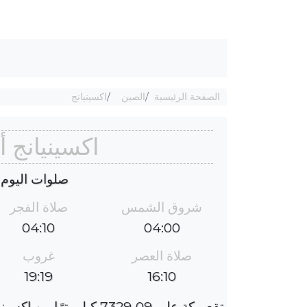
الصفحة الرئيسية
الصين
اكسينيانج
اكسينيانج 
صلوات اليوم : الجم
شروق الشمس
صلاة الفجر
04:10
04:00
صلاة العصر
غروب
19:19
16:10
تقع مكة على 7329٫09 كيلومترًا من اكسينيانج ، والفارق الزمني هو 5 ساعات.