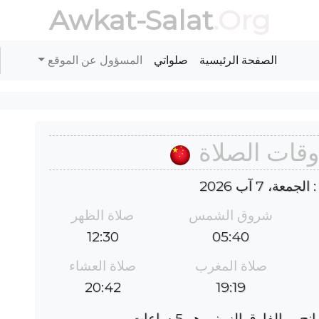
Awkat-Salat
.Org
الصفحة الرئيسية
صلواتي
المسؤول عن الموقع
أوقات الصلاة
عة، 7 آب 2026
شروق الشمس
صلاة الظهر
12:30
05:40
صلاة المغرب
صلاة العشاء
20:42
19:19