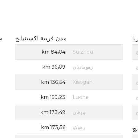
يا
مدن قريبة اكسينيانج
يوجد
84٫04 km
Suizhou
زهوماديان
96٫09 km
136٫54 km
Xiaogan
159٫23 km
Luohe
ووهان
173٫49 km
زهوكو
173٫56 km
نج