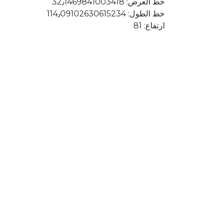
خط العرض: 32٫1469841003418
خط الطول: 114٫09102630615234
ارتفاع: 81