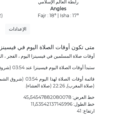
رابطة العالم الإسلامي
Angles
)
Fajr : 18° | Isha : 17°
الإعدادات
متى تكون أوقات الصلاة اليوم في فيسينز
أوقات صلاة المسلمين في فيسينزا اليوم ، الفجر ، ا
ستبدأ أوقات الصلاة اليوم فيسينزا عند 03:54 (شروق الشمس) وتنتهي عند 22:26 (صلاة العشاء). فيسينزا إيطاليا يقع في 3714٫36 كلم الجنوب الشرقي إلى مكة المكرمة.
(صلاة المغرب), 22:26 (صلاة العشاء).
خط العرض: 45٫54547882080078
خط الطول: 11٫53542137145996
ارتفاع: 41