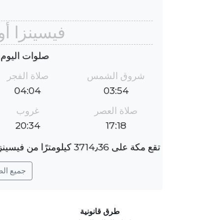
فيسينزا أ
صلوات اليوم : الس
شروق الشمس
صلاة الفجر
04:04
03:54
صلاة العصر
غروب
20:34
17:18
تقع مكة على 3714٫36 كيلومترًا من فيسينزا ، والفارق الزمني هو ؜-1 ساعة.
جميع الصلو
طرق قانونية