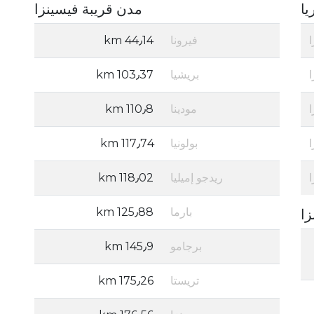
يا
مدن قريبة فيسينزا
فيرونا
44٫14 km
بريشيا
103٫37 km
مودينا
110٫8 km
بولونيا
117٫74 km
ريدجو إميليا
118٫02 km
بارما
125٫88 km
زا
برجامو
145٫9 km
تريستا
175٫26 km