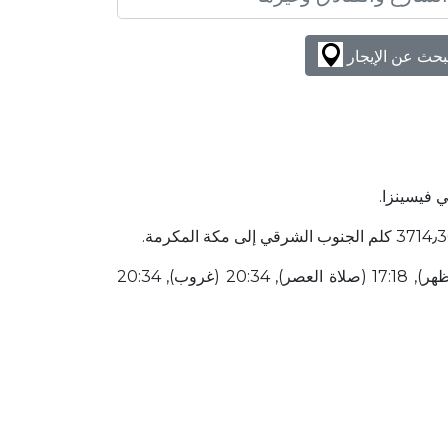
بحث عن الإيجار
 فيسينزا.
قائمة أوقات الصلاة لهذا اليوم 03:54 (شروق الشمس), 04:04 (صلاة الفجر), 06:04 (شروق الشمس), 13:20 (صلاة الظهر), 17:18 (صلاة العصر), 20:34 (غروب), 20:34