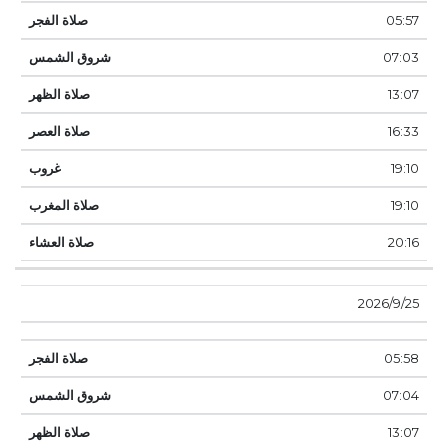
05:57
07:03
13:07
16:33
19:10
19:10
20:16
25‏‏/9‏‏/2026
05:58
07:04
13:07