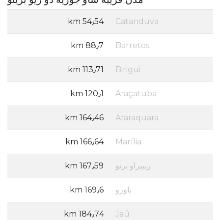
54٫54 km
Catanduva
88٫7 km
Barretos
113٫71 km
Birigui
120٫1 km
Araçatuba
164٫46 km
Araraquara
166٫64 km
Marília
ريبيراو برتو
167٫59 km
باورو
169٫6 km
184٫74 km
Jaú