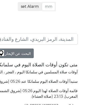
set Alarm
البحث عن الإيجار
متى تكون أوقات الصلاة اليوم في سلمانك
أوقات صلاة المسلمين في سلمانكا اليوم ، الفجر ، ا
ستبدأ أوقات الصلاة اليوم سلمانكا عند 05:26 (شروق الشمس) وتنتهي عند 23:13 (صلاة العشاء). سلمانكا إسبانيا يقع في 4773٫01 كلم الشرق إلى مكة المكرمة.
المغرب), 23:13 (صلاة العشاء).