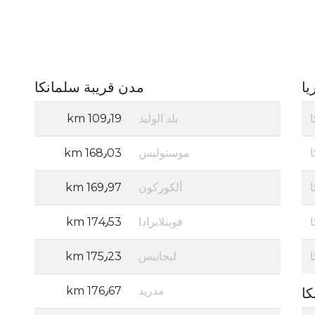
يا
مدن قريبة سلمانكا
بلد الوليد
109٫19 km
موستوليس
168٫03 km
ألكوركون
169٫97 km
فوينلابرادا
174٫53 km
ليجانيس
175٫23 km
مدريد
176٫67 km
كا