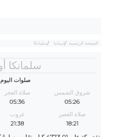
الصفحة الرئيسية
إسبانيا
سلمانكا
سلمانكا أ
صلوات اليوم : الجم
شروق الشمس
صلاة الفجر
05:36
05:26
صلاة العصر
غروب
21:38
18:21
تقع مكة على 4773٫01 كيلومترًا من سلمانكا ، والفارق الزمني هو ؜-1 ساعة.