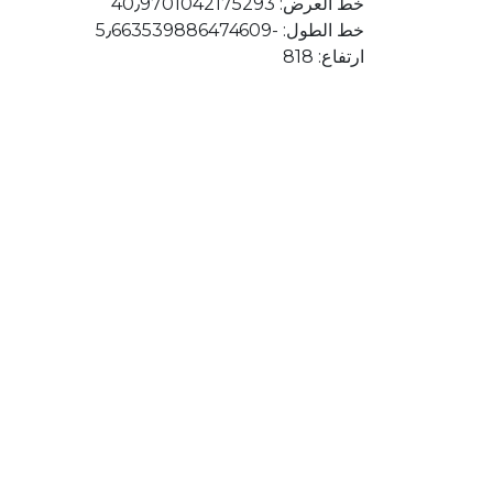
خط العرض: 40٫9701042175293
خط الطول: ؜-5٫663539886474609
ارتفاع: 818