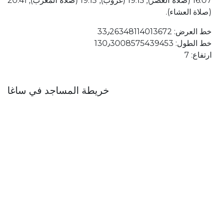
16:07 (صلاة العصر), 19:15 (غروب), 19:15 (صلاة المغرب), 20:41
(صلاة العشاء).
خط العرض: 33٫26348114013672
خط الطول: 130٫3008575439453
ارتفاع: 7
خريطة المساجد في ساغا