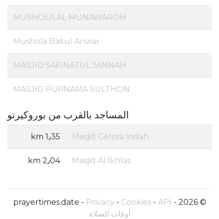
MUSHOLA AL MUNAWAROH
Mushola Baitul Anwar
MASJID SAFINATUL JANNAH
MASJID PURNAMA SULTHON
المساجد بالقرب من بوروكيرتو
1٫35 km
Masjid Gelora Indah
2٫04 km
Masjid Al Ikhlas
Privacy
-
Cookies
-
API
© 2026 - prayertimes.date -
أوقات الصلاة