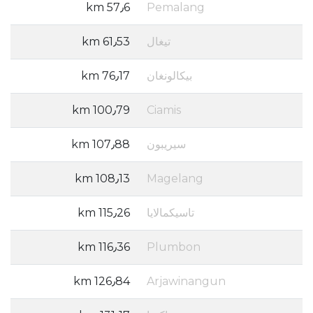
57٫6 km
Pemalang
تيغال
61٫53 km
بيكالونغان
76٫17 km
100٫79 km
Ciamis
سيريبون
107٫88 km
108٫13 km
Magelang
تاسيكمالايا
115٫26 km
116٫36 km
Plumbon
126٫84 km
Arjawinangun