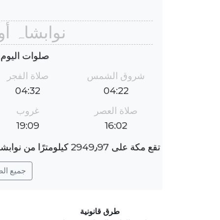
نوابشاہ أ
صلوات اليوم : الس
شروق الشمس
صلاة الفجر
04:32
04:22
صلاة العصر
غروب
19:09
16:02
تقع مكة على 2949٫97 كيلومترًا من نوابشاہ ، والفارق الزمني هو 2 ساعات.
جميع الصلو
طرق قانونية