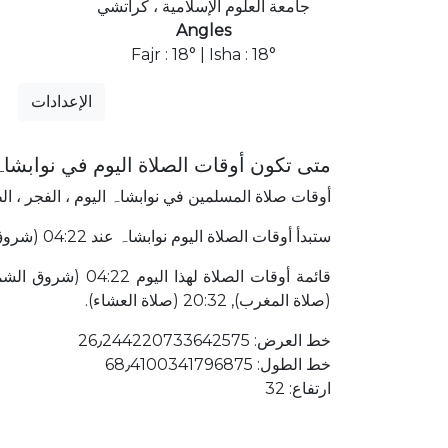
جامعة العلوم الإسلامية ، كراتشي
Angles
Fajr : 18° | Isha : 18°
الإعدادات
متى تكون أوقات الصلاة اليوم في نوابشا
أوقات صلاة المسلمين في نوابشاہ اليوم ، الفجر ، ا
ستبدأ أوقات الصلاة اليوم نوابشاہ عند 04:22 (شروق الشمس) وتنتهي عند 20:32 (صلاة العشاء). نوابشاہ باكستان يقع في 2949٫97 كلم شمال غرب إلى مكة المكرمة.
(صلاة المغرب), 20:32 (صلاة العشاء).
خط العرض: 26٫244220733642575
خط الطول: 68٫4100341796875
ارتفاع: 32