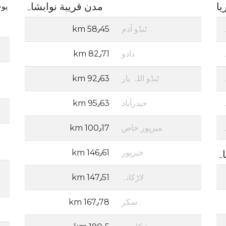
يا
مدن قريبة نوابشاہ
يوجد المس
ٹنڈو آدم
58٫45 km
دادو
82٫71 km
ٹنڈو اللہ یار
92٫63 km
حيدرآباد
95٫63 km
میرپور خاص
100٫17 km
خيرپور
146٫61 km
اہ
لاڑکانہ
147٫51 km
سکر
167٫78 km