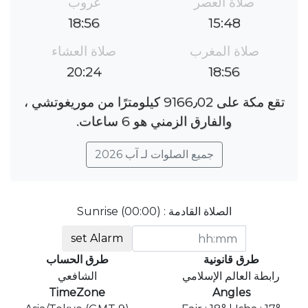
صلاة العصر
غروب
18:56
15:48
صلاة المغرب
صلاة العشاء
20:24
18:56
تقع مكة على 9166٫02 كيلومترًا من موريغوتشي ،
والفارق الزمني هو 6 ساعات.
جميع الصلوات لـ آب 2026
الصلاة القادمة : Sunrise (00:00)
set Alarm
طرق قانونية
طرق الحساب
رابطة العالم الإسلامي
الشافعي
TimeZone
Angles