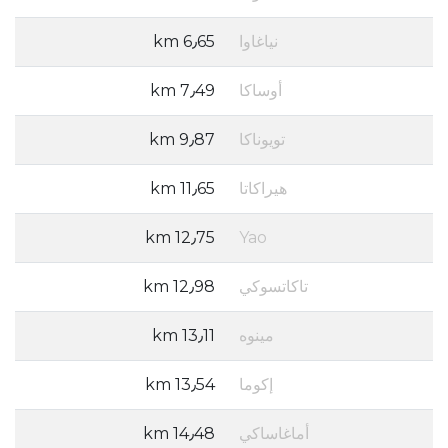
نياغاوا
6٫65 km
أوساكا
7٫49 km
تويوناكا
9٫87 km
هيراكاتا
11٫65 km
12٫75 km
Yao
تاكاتسوكي
12٫98 km
مينوه
13٫11 km
إكوما
13٫54 km
أماغاساكي
14٫48 km