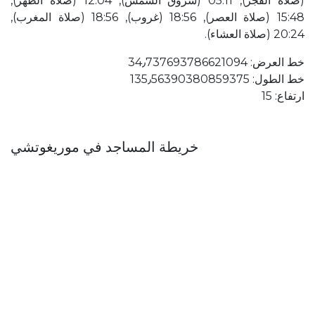
(صلاة الفجر), 05:11 (شروق الشمس), 12:04 (صلاة الظهر),
15:48 (صلاة العصر), 18:56 (غروب), 18:56 (صلاة المغرب),
20:24 (صلاة العشاء).
خط العرض: 34٫737693786621094
خط الطول: 135٫56390380859375
ارتفاع: 15
خريطة المساجد في موريغوتشي