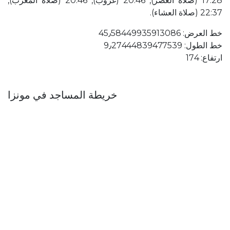
17:28 (صلاة العصر), 20:46 (غروب), 20:46 (صلاة المغرب),
22:37 (صلاة العشاء).
خط العرض: 45٫58449935913086
خط الطول: 9٫27444839477539
ارتفاع: 174
خريطة المساجد في مونزا