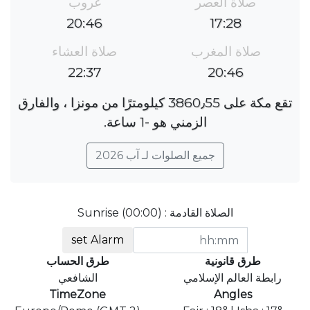
صلاة العصر
غروب
20:46
17:28
صلاة المغرب
صلاة العشاء
22:37
20:46
تقع مكة على 3860٫55 كيلومترًا من مونزا ، والفارق
الزمني هو ؜-1 ساعة.
جميع الصلوات لـ آب 2026
الصلاة القادمة : Sunrise (00:00)
set Alarm
طرق قانونية
طرق الحساب
رابطة العالم الإسلامي
الشافعي
TimeZone
Angles