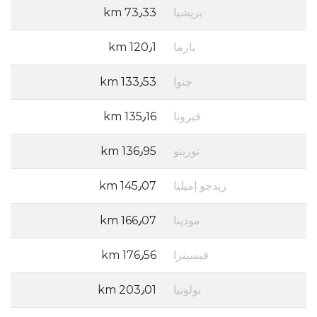
بريشيا
73٫33 km
بارما
120٫1 km
جنوا
133٫53 km
فيرونا
135٫16 km
تورينو
136٫95 km
ريدجو إميليا
145٫07 km
مودينا
166٫07 km
فيسينزا
176٫56 km
بولونيا
203٫01 km