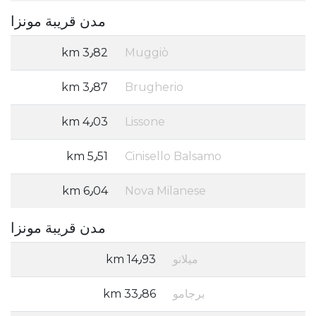
مدن قريبة مونزا
3٫82 km
Muggiò
3٫87 km
Brugherio
4٫03 km
Lissone
5٫51 km
Cinisello Balsamo
6٫04 km
Nova Milanese
مدن قريبة مونزا
ميلانو
14٫93 km
برجامو
33٫86 km