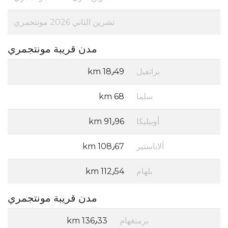
تشرين الثاني 2026 مونتجمري
مدن قريبة مونتجمري
براتفيل
18٫49 km
سلما
68 km
أوبيليكا
91٫96 km
ألاباستير
108٫67 km
بلهام
112٫54 km
مدن قريبة مونتجمري
برمنغهام
136٫33 km