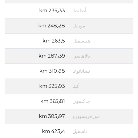
أطلنطا
235٫33 km
موبايل
248٫28 km
هنتسفيل
263٫5 km
تالاهاسي
287٫39 km
تشاتانوغا
310٫98 km
أثينا
325٫93 km
جاكسون
365٫81 km
مورفريسبورو
385٫97 km
ناشفيل
423٫4 km