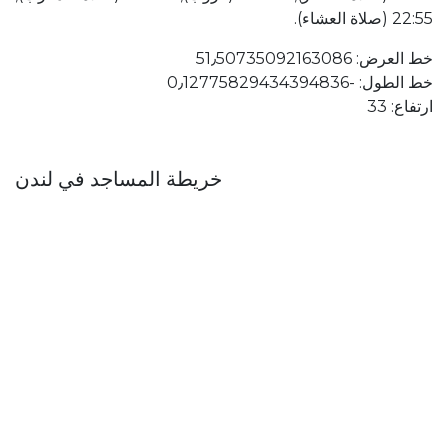
22:55 (صلاة العشاء).
خط العرض: 51٫50735092163086
خط الطول: ؜-0٫12775829434394836
ارتفاع: 33
خريطة المساجد في لندن