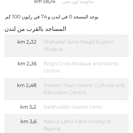
ساوثيند أون سي
58٫14 km
يوجد المسجد 0 في لندن و 74 في رايون 100 كم.
المساجد بالقرب من لندن
2٫32 km
Shahjalal Jame Masjid Euston
Mosque
2٫36 km
King's Cross Mosque and Islamic
Centre
2٫48 km
Somers Town Islamic Cultural and
Education Centre
3٫2 km
Salahuddin Islamic Centr
3٫6 km
Nasrul-Lahi-i-Fathi Society of
Nigeria