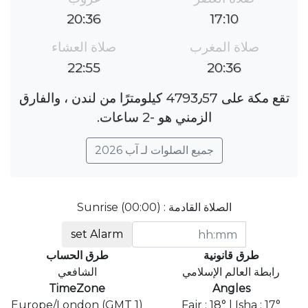
20:36
17:10
صلاة المغرب
صلاة العشاء
22:55
20:36
تقع مكة على 4793٫57 كيلومترًا من لندن ، والفارق
الزمني هو ؜-2 ساعات.
جميع الصلوات لـ آب 2026
الصلاة القادمة : Sunrise (00:00)
set Alarm
طرق قانونية
طرق الحساب
رابطة العالم الإسلامي
الشافعي
TimeZone
Angles
Europe/London (GMT 1)
Fajr : 18° | Isha : 17°