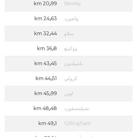
20٫99 km
Bexley
واتفورد
24٫63 km
سلاو
32٫44 km
ووكينغ
36٫8 km
باسيلدون
43٫45 km
كرولي
44٫51 km
لوتن
45٫99 km
تشيلمسفورد
48٫48 km
49٫1 km
Gillingham