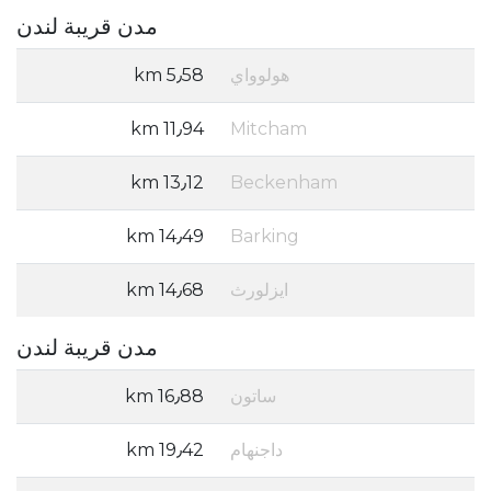
مدن قريبة لندن
هولوواي
5٫58 km
11٫94 km
Mitcham
13٫12 km
Beckenham
14٫49 km
Barking
ايزلورث
14٫68 km
مدن قريبة لندن
‫ساتون‬
16٫88 km
داجنهام
19٫42 km