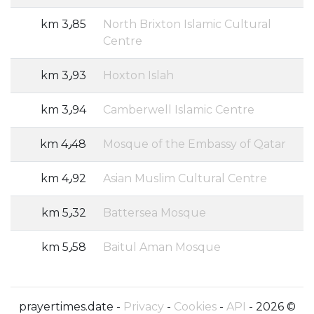
3٫85 km
North Brixton Islamic Cultural
Centre
3٫93 km
Hoxton Islah
3٫94 km
Camberwell Islamic Centre
4٫48 km
Mosque of the Embassy of Qatar
4٫92 km
Asian Muslim Cultural Centre
5٫32 km
Battersea Mosque
5٫58 km
Baitul Aman Mosque
Privacy
-
Cookies
-
API
© 2026 - prayertimes.date -