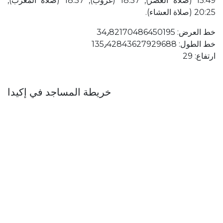
15:49 (صلاة العصر), 18:57 (غروب), 18:57 (صلاة المغرب),
20:25 (صلاة العشاء).
خط العرض: 34٫82170486450195
خط الطول: 135٫42843627929688
ارتفاع: 29
خريطة المساجد في إكيدا