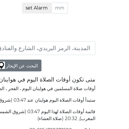
set Alarm
البحث عن الإيجار
متى تكون أوقات الصلاة اليوم في هواينان
أوقات صلاة المسلمين في هواينان اليوم ، الفجر ، ال
ستبدأ أوقات الصلاة اليوم هواينان عند 03:47 (شروق الشمس) وتنتهي عند 20:32 (صلاة العشاء). هواينان الصين يقع في 7585٫91 كلم شمال غرب إلى مكة المكرمة.
المغرب), 20:32 (صلاة العشاء).