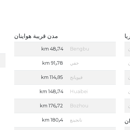
يا
مدن قريبة هواينان
48٫74 km
Bengbu
خفي
91٫78 km
فيويانج
114٫95 km
148٫74 km
Huaibei
176٫72 km
Bozhou
نانجينغ
180٫4 km
ان