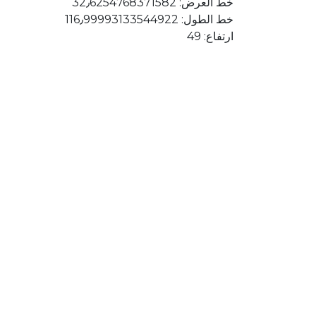
خط العرض: 32٫6254768371582
خط الطول: 116٫99993133544922
ارتفاع: 49