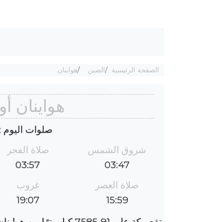
الصفحة الرئيسية
الصين
هواينان
هواينان أ
صلوات اليوم : الخم
شروق الشمس
صلاة الفجر
03:57
03:47
صلاة العصر
غروب
19:07
15:59
تقع مكة على 7585٫91 كيلومترًا من هواينان ، والفارق الزمني هو 5 ساعات.