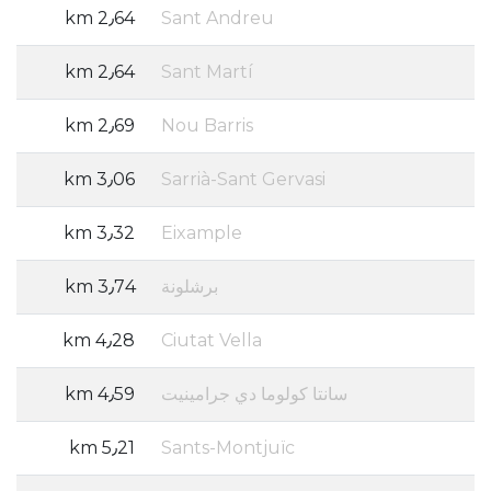
2٫64 km
Sant Andreu
2٫64 km
Sant Martí
2٫69 km
Nou Barris
3٫06 km
Sarrià-Sant Gervasi
3٫32 km
Eixample
برشلونة
3٫74 km
4٫28 km
Ciutat Vella
سانتا كولوما دي جرامينيت
4٫59 km
5٫21 km
Sants-Montjuïc