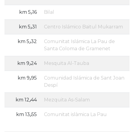
5٫16 km
Bilal
5٫31 km
Centro Islámico Baitul Mukarram
5٫32 km
Comunitat Islámica La Pau de
Santa Coloma de Gramenet
9٫24 km
Mesquita Al-Tauba
9٫95 km
Comunidad Islámica de Sant Joan
Despí
12٫44 km
Mezquita As-Salam
13٫55 km
Comunitat islàmica La Pau