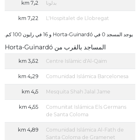
بدلونا
7٫2 km
7٫22 km
L'Hospitalet de Llobregat
يوجد المسجد 0 في Horta-Guinardó و 16 في رايون 100 كم.
المساجد بالقرب من Horta-Guinardó
3٫52 km
Centre Islàmic d'Al-Qaim
4٫29 km
Comunidad Islámica Barcelonesa
4٫5 km
Mesquita Shah Jalal Jame
4٫55 km
Comunitat Islámica Els Germans
de Santa Coloma
4٫89 km
Comunidad Islámica Al-Fath de
Santa Coloma de Gramenet