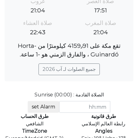
صلاة العصر
غروب
21:04
17:51
صلاة المغرب
صلاة العشاء
22:43
21:04
تقع مكة على 4159٫91 كيلومترًا من Horta-
Guinardó ، والفارق الزمني هو ؜-1 ساعة.
جميع الصلوات لـ آب 2026
الصلاة القادمة : Sunrise (00:00)
set Alarm
طرق قانونية
طرق الحساب
رابطة العالم الإسلامي
الشافعي
TimeZone
Angles