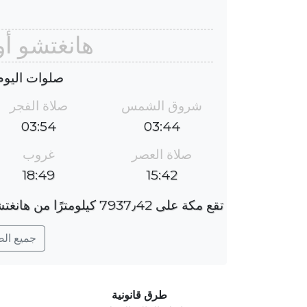
هانغتشو أ
صلوات اليوم : الأح
شروق الشمس
صلاة الفجر
03:54
03:44
صلاة العصر
غروب
18:49
15:42
تقع مكة على 7937٫42 كيلومترًا من هانغتشو ، والفارق الزمني هو 5 ساعات.
جميع الصلو
طرق قانونية