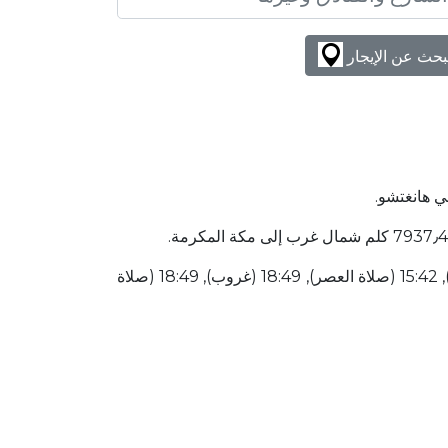
بحث عن الإيجار
ي هانغتشو.
قائمة أوقات الصلاة لهذا اليوم 03:44 (شروق الشمس), 03:54 (صلاة الفجر), 05:21 (شروق الشمس), 12:05 (صلاة الظهر), 15:42 (صلاة العصر), 18:49 (غروب), 18:49 (صلاة