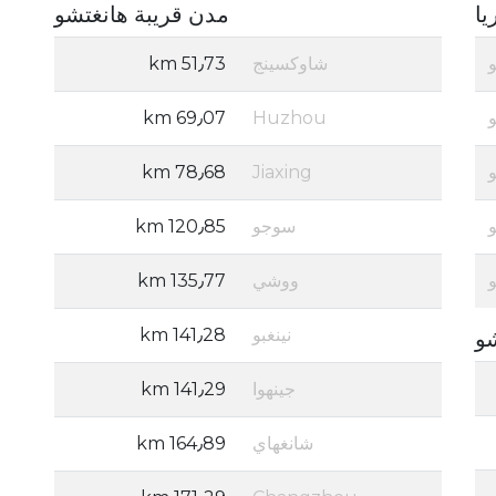
يا
مدن قريبة هانغتشو
شاوكسينج
51٫73 km
69٫07 km
Huzhou
78٫68 km
Jiaxing
سوجو
120٫85 km
ووشي
135٫77 km
نينغبو
141٫28 km
شو
جينهوا
141٫29 km
شانغهاي
164٫89 km