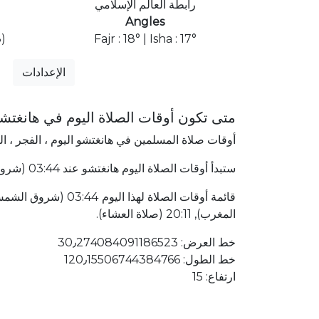
رابطة العالم الإسلامي
Angles
)
Fajr : 18° | Isha : 17°
الإعدادات
متى تكون أوقات الصلاة اليوم في هانغتش
أوقات صلاة المسلمين في هانغتشو اليوم ، الفجر ، ا
ستبدأ أوقات الصلاة اليوم هانغتشو عند 03:44 (شروق الشمس) وتنتهي عند 20:11 (صلاة العشاء). هانغتشو الصين يقع في 7937٫42 كلم شمال غرب إلى مكة المكرمة.
المغرب), 20:11 (صلاة العشاء).
خط العرض: 30٫274084091186523
خط الطول: 120٫15506744384766
ارتفاع: 15