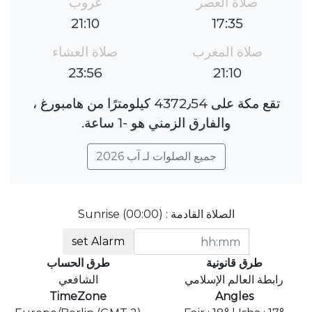
صلاة العصر
غروب
21:10
17:35
صلاة المغرب
صلاة العشاء
23:56
21:10
تقع مكة على 4372٫54 كيلومترًا من هامبورغ ،
والفارق الزمني هو ؜-1 ساعة.
جميع الصلوات لـ آب 2026
الصلاة القادمة : Sunrise (00:00)
set Alarm
طرق قانونية
طرق الحساب
رابطة العالم الإسلامي
الشافعي
TimeZone
Angles