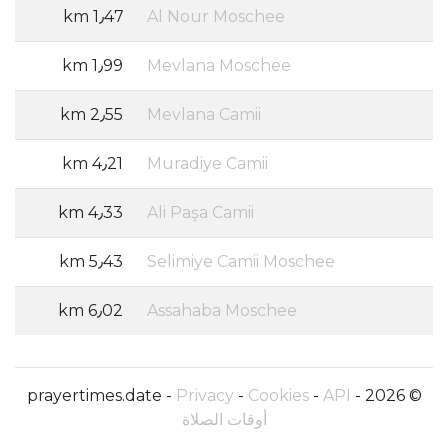
1٫47 km
Al Nour Moschee
1٫99 km
Mevlana Moschee
2٫55 km
Mevlana Camii
4٫21 km
Muradiye Camii
4٫33 km
Ali Paşa Camii
5٫43 km
Selimiye Camii Moschee
6٫02 km
Assahaba Moschee
Privacy
-
Cookies
-
API
© 2026 - prayertimes.date -
أوقات الصلاة