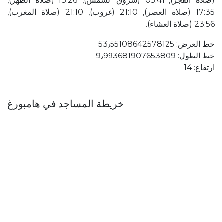
(صلاة الفجر), 05:41 (شروق الشمس), 13:26 (صلاة الظهر),
17:35 (صلاة العصر), 21:10 (غروب), 21:10 (صلاة المغرب),
23:56 (صلاة العشاء).
خط العرض: 53٫55108642578125
خط الطول: 9٫993681907653809
ارتفاع: 14
خريطة المساجد في هامبورغ