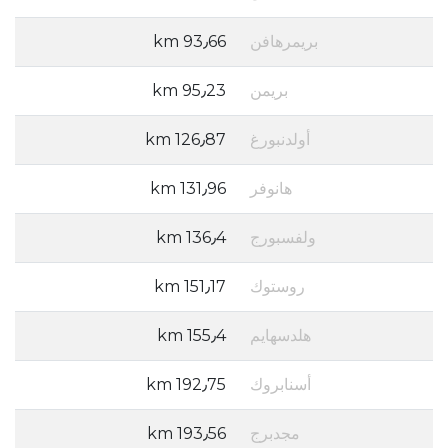
بريمرهافن
93٫66 km
بريمن
95٫23 km
أولدنبورغ
126٫87 km
هانوفر
131٫96 km
ولفسبورج
136٫4 km
روستوك
151٫17 km
هلدسهايم
155٫4 km
أسنابروك
192٫75 km
مجدبرج
193٫56 km