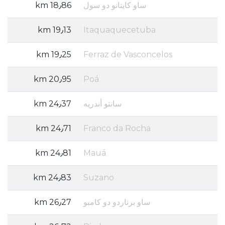
ساو كايتانو دو سول
18٫86 km
19٫13 km
Itaquaquecetuba
19٫25 km
Ferraz de Vasconcelos
20٫95 km
Poá
سانتو أندريه
24٫37 km
24٫71 km
Franco da Rocha
24٫81 km
Mauá
24٫83 km
Suzano
ساو برناردو دو كامبو
26٫27 km