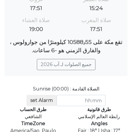
17:51
15:24
صلاة المغرب
صلاة العشاء
19:00
17:51
تقع مكة على 10588٫55 كيلومترًا من جوارولوس ،
والفارق الزمني هو ؜-6 ساعات.
جميع الصلوات لـ آب 2026
الصلاة القادمة : Sunrise (00:00)
set Alarm
طرق قانونية
طرق الحساب
رابطة العالم الإسلامي
الشافعي
TimeZone
Angles
America/Sao_Paulo
Fajr : 18° | Isha : 17°