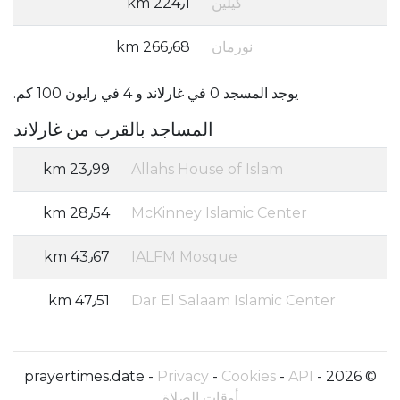
كيلين
224٫1 km
نورمان
266٫68 km
يوجد المسجد 0 في غارلاند و 4 في رايون 100 كم.
المساجد بالقرب من غارلاند
23٫99 km
Allahs House of Islam
28٫54 km
McKinney Islamic Center
43٫67 km
IALFM Mosque
47٫51 km
Dar El Salaam Islamic Center
Privacy
-
Cookies
-
API
© 2026 - prayertimes.date -
أوقات الصلاة