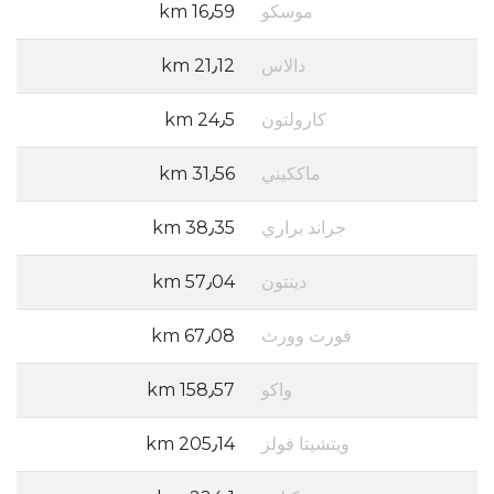
موسكو
16٫59 km
دالاس
21٫12 km
كارولتون
24٫5 km
ماككيني
31٫56 km
جراند براري
38٫35 km
دينتون
57٫04 km
فورت وورث
67٫08 km
واكو
158٫57 km
ويتشيتا فولز
205٫14 km