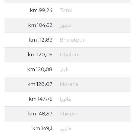
99٫24 km
Tonk
جايبور
104٫52 km
112٫83 km
Bharatpur
120٫05 km
Dholpur
الوار
120٫08 km
128٫07 km
Morena
ماثورا
147٫75 km
148٫57 km
Shivpuri
قاليور
149٫1 km