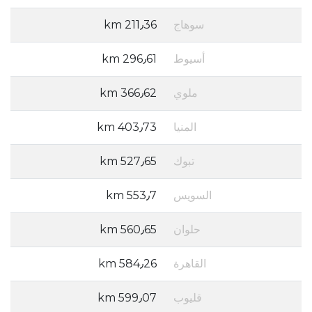
سوهاج
211٫36 km
أسيوط
296٫61 km
ملوي
366٫62 km
المنيا
403٫73 km
تبوك
527٫65 km
السويس
553٫7 km
حلوان
560٫65 km
القاهرة
584٫26 km
قليوب
599٫07 km