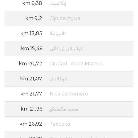
إيكاتيبيك
6٫38 km
9٫2 km
Ojo de Agua
تلانيبانتلا
13٫85 km
كواتيتلان إيزكالي
15٫46 km
20٫72 km
Ciudad López Mateos
ناوكالبان
21٫07 km
21٫77 km
Nicolás Romero
مدينة مكسيكو
21٫96 km
26٫92 km
Texcoco