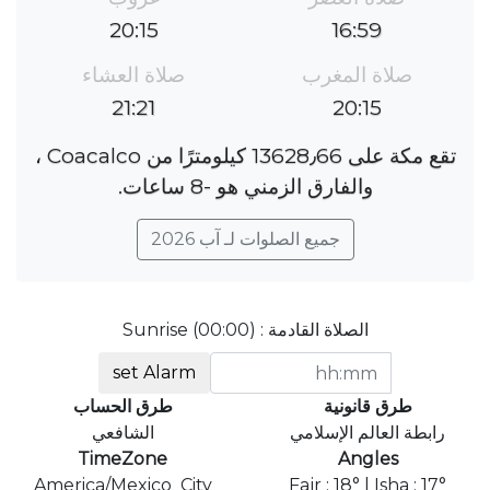
20:15
16:59
صلاة المغرب
صلاة العشاء
21:21
20:15
تقع مكة على 13628٫66 كيلومترًا من Coacalco ،
والفارق الزمني هو ؜-8 ساعات.
جميع الصلوات لـ آب 2026
الصلاة القادمة : Sunrise (00:00)
set Alarm
طرق قانونية
طرق الحساب
رابطة العالم الإسلامي
الشافعي
TimeZone
Angles
America/Mexico_City
Fajr : 18° | Isha : 17°