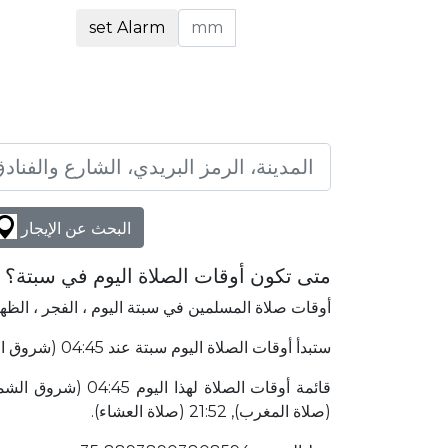
set Alarm
البحث عن الإيجار
متى تكون أوقات الصلاة اليوم في سبتة؟
أوقات صلاة المسلمين في سبتة اليوم ، الفجر ، الظه
ستبدأ أوقات الصلاة اليوم سبتة عند 04:45 (شروق الشمس) وتنتهي عند 21:52 (صلاة العشاء). سبتة إسبانيا يقع في 4642٫50 كلم الشرق إلى مكة المكرمة.
(صلاة المغرب), 21:52 (صلاة العشاء).