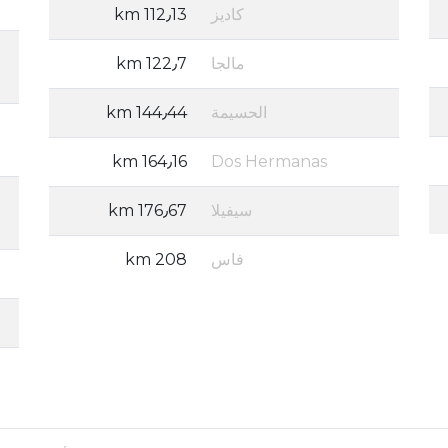
كاديز
112٫13 km
مالجا
122٫7 km
الحسيمة
144٫44 km
164٫16 km
Dos Hermanas
سيفيلا
176٫67 km
فاس
208 km