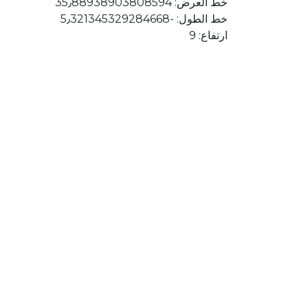
خط العرض: 35٫88938903808594
خط الطول: ؜-5٫321345329284668
ارتفاع: 9