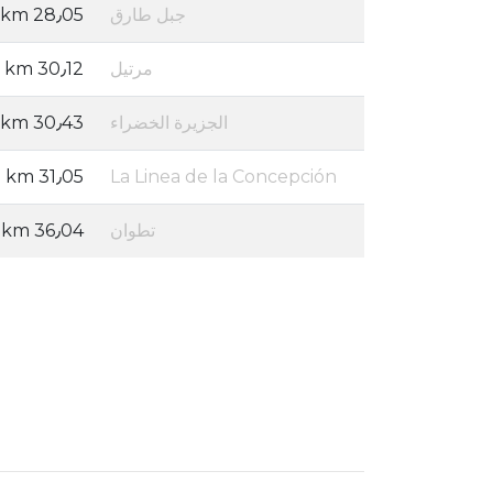
جبل طارق
28٫05 km
مرتيل
30٫12 km
الجزيرة الخضراء
30٫43 km
31٫05 km
La Linea de la Concepción
تطوان
36٫04 km