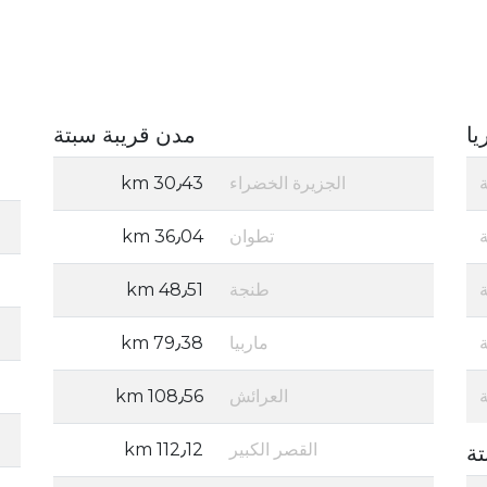
يا
مدن قريبة سبتة
الجزيرة الخضراء
30٫43 km
تطوان
36٫04 km
طنجة
48٫51 km
ماربيا
79٫38 km
العرائش
108٫56 km
القصر الكبير
112٫12 km
تة