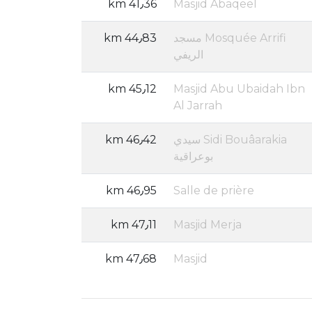
41٫36 km
Masjid Abaqeel
Mosquée Arrifi مسجد
44٫83 km
الريفي
45٫12 km
Masjid Abu Ubaidah Ibn
Al Jarrah
Sidi Bouâarakia سيدي
46٫42 km
بوعراقية
46٫95 km
Salle de prière
47٫11 km
Masjid Merja
47٫68 km
Masjid