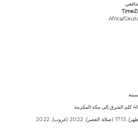
شافعي
TimeZ
Africa/Ceut
بتة.
قائمة أوقات الصلاة لهذا اليوم 04:45 (شروق الشمس), 04:55 (صلاة الفجر), 06:32 (شروق الشمس), 13:27 (صلاة الظهر), 17:13 (صلاة العصر), 20:22 (غروب), 20:22