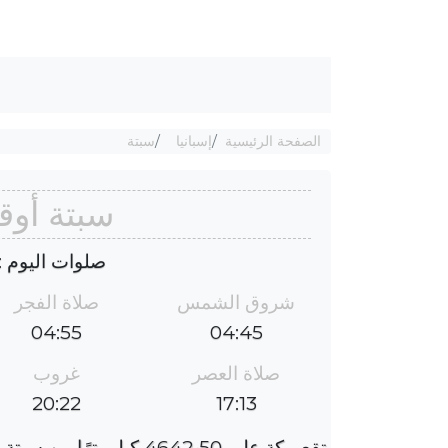
الصفحة الرئيسية
إسبانيا
سبتة
سبتة أوق
صلوات اليوم : الخم
شروق الشمس
صلاة الفجر
04:55
04:45
صلاة العصر
غروب
20:22
17:13
تقع مكة على 4642٫50 كيلومترًا من سبتة ، والفارق الزمني هو ؜-2 ساعات.