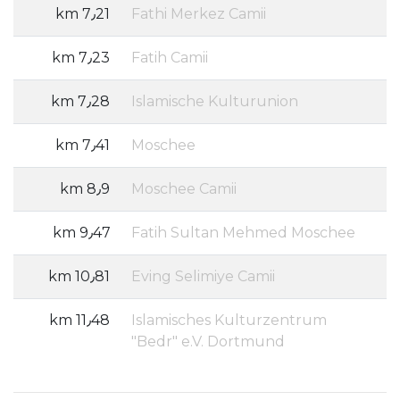
7٫21 km
Fathi Merkez Camii
7٫23 km
Fatih Camii
7٫28 km
Islamische Kulturunion
7٫41 km
Moschee
8٫9 km
Moschee Camii
9٫47 km
Fatih Sultan Mehmed Moschee
10٫81 km
Eving Selimiye Camii
11٫48 km
Islamisches Kulturzentrum
"Bedr" e.V. Dortmund