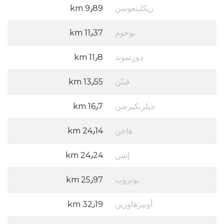
ريكلينغوسن
9٫89 km
بوخوم
11٫37 km
دورتموند
11٫8 km
فيتّن
13٫55 km
جيلزنكيرشن
16٫7 km
هاجن
24٫14 km
إسن
24٫24 km
بوتروب
25٫97 km
أوبيرهاوزين
32٫19 km