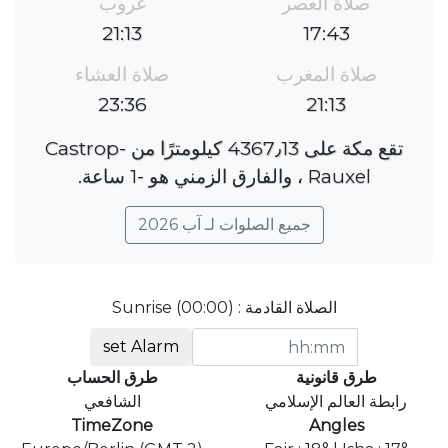
صلاة العصر
غروب
21:13
17:43
صلاة المغرب
صلاة العشاء
23:36
21:13
تقع مكة على 4367٫13 كيلومترًا من Castrop-
Rauxel ، والفارق الزمني هو ؜-1 ساعة.
جميع الصلوات لـ آب 2026
الصلاة القادمة : Sunrise (00:00)
set Alarm
طرق قانونية
طرق الحساب
رابطة العالم الإسلامي
الشافعي
TimeZone
Angles