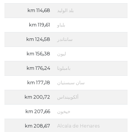
بلد الوليد
114٫68 km
بلباو
119٫61 km
سانتاندر
124٫58 km
ليون
156٫38 km
بامبلونا
176٫24 km
سان سبستيان
177٫18 km
ألكوبينداس
200٫72 km
خيخون
207٫66 km
208٫67 km
Alcala de Henares