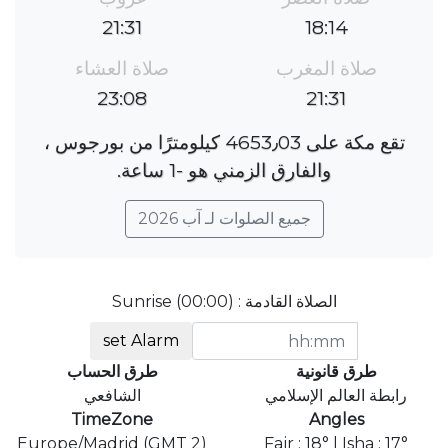
21:31
18:14
صلاة المغرب
صلاة العشاء
23:08
21:31
تقع مكة على 4653٫03 كيلومترًا من بورجوس ،
والفارق الزمني هو ؜-1 ساعة.
جميع الصلوات لـ آب 2026
الصلاة القادمة : Sunrise (00:00)
set Alarm
طرق قانونية
طرق الحساب
رابطة العالم الإسلامي
الشافعي
TimeZone
Angles
Europe/Madrid (GMT 2)
Fajr : 18° | Isha : 17°