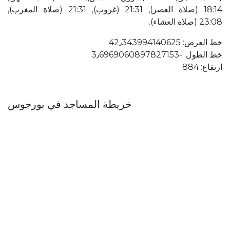
18:14 (صلاة العصر), 21:31 (غروب), 21:31 (صلاة المغرب),
23:08 (صلاة العشاء).
خط العرض: 42٫343994140625
خط الطول: ؜-3٫6969060897827153
ارتفاع: 884
خريطة المساجد في بورجوس