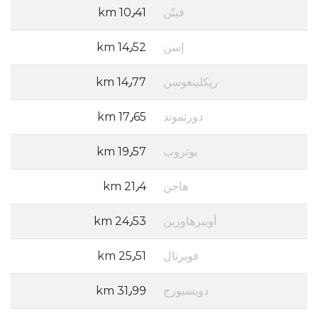
فيتّن
10٫41 km
إسن
14٫52 km
ريكلينغوسن
14٫77 km
دورتموند
17٫65 km
بوتروب
19٫57 km
هاجن
21٫4 km
أوبيرهاوزين
24٫53 km
فوبرتال
25٫51 km
دويسبورج
31٫99 km