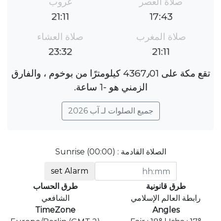
صلاة العصر
غروب
21:11
17:43
صلاة المغرب
صلاة العشاء
23:32
21:11
تقع مكة على 4367٫01 كيلومترًا من بوخوم ، والفارق
الزمني هو ؜-1 ساعة.
جميع الصلوات لـ آب 2026
الصلاة القادمة : Sunrise (00:00)
set Alarm
طرق قانونية
طرق الحساب
رابطة العالم الإسلامي
الشافعي
TimeZone
Angles