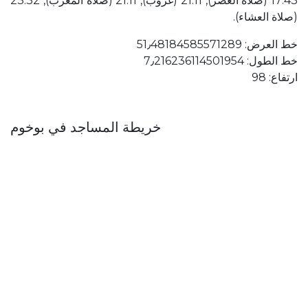
17:43 (صلاة العصر), 21:11 (غروب), 21:11 (صلاة المغرب), 23:32
(صلاة العشاء).
خط العرض: 51٫48184585571289
خط الطول: 7٫216236114501954
ارتفاع: 98
خريطة المساجد في بوخوم