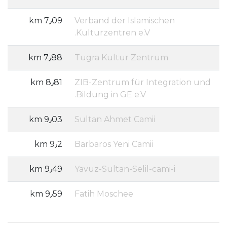
7٫09 km
Verband der Islamischen
Kulturzentren e.V.
7٫88 km
Tugra Kultur Zentrum
8٫81 km
ZIB-Zentrum für Integration und
Bildung in GE e.V.
9٫03 km
Sultan Ahmet Camii
9٫2 km
Barbaros Yeni Camii
9٫49 km
Yavuz-Sultan-Selil-cami-i
9٫59 km
Fatih Moschee