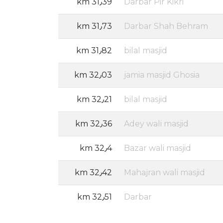
31٫39 km
Darbar Pir Kikri
31٫73 km
Darbar Shah Behram
31٫82 km
bilal masjid
32٫03 km
jamia masjid Ghosia
32٫21 km
bilal masjid
32٫36 km
Adey wali masjid
32٫4 km
Bazar wali masjid
32٫42 km
Mahajran wali masjid
32٫51 km
Darbar