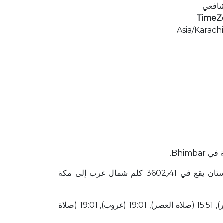
شافعي
TimeZ
Asia/Karach
ستبدأ أوقات الصلاة اليوم Bhimbar عند 03:39 (شروق الشمس) وتنتهي عند 20:30 (صلاة العشاء). Bhimbar باكستان يقع في 3602٫41 كلم شمال غرب إلى مكة
قائمة أوقات الصلاة لهذا اليوم 03:39 (شروق الشمس), 03:49 (صلاة الفجر), 05:18 (شروق الشمس), 12:10 (صلاة الظهر), 15:51 (صلاة العصر), 19:01 (غروب), 19:01 (صلاة