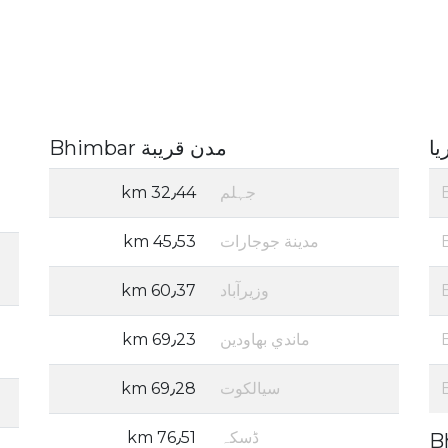
يا
مدن قريبة Bhimbar
جہلم
32٫44 km
مدينة جوجارات
45٫53 km
وزیرآباد
60٫37 km
ماندي بهاودين
69٫23 km
سيالكوت
69٫28 km
ڈسکہ
76٫51 km