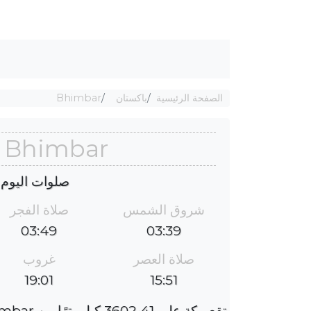
الصفحة الرئيسية
باكستان
Bhimbar
Bhimbar أوقات الصلاة
صلوات اليوم : الجم
شروق الشمس
صلاة الفجر
03:49
03:39
صلاة العصر
غروب
19:01
15:51
تقع مكة على 3602٫41 كيلومترًا من Bhimbar ، والفارق الزمني هو 2 ساعات.