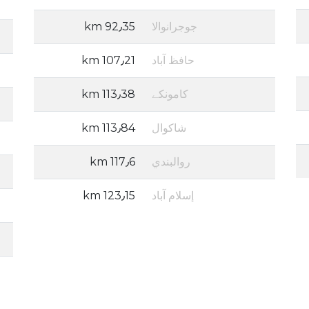
جوجرانوالا
92٫35 km
حافظ آباد
107٫21 km
کامونکے
113٫38 km
شاكوال
113٫84 km
روالبندي
117٫6 km
إسلام آباد
123٫15 km