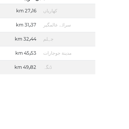
کھاریاں
27٫16 km
سرائے عالمگیر
31٫37 km
جہلم
32٫44 km
مدينة جوجارات
45٫53 km
ڈنگہ
49٫82 km