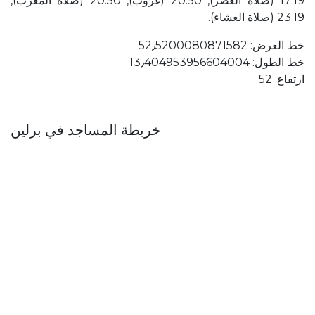
17:19 (صلاة العصر), 20:50 (غروب), 20:50 (صلاة المغرب),
23:19 (صلاة العشاء).
خط العرض: 52٫5200080871582
خط الطول: 13٫404953956604004
ارتفاع: 52
خريطة المساجد في برلين