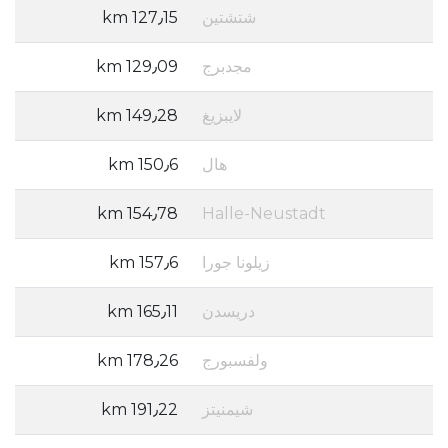
شتشتين
127٫15 km
مجدبرج
129٫09 km
لايبزيغ
149٫28 km
هال
150٫6 km
154٫78 km
Halle-Neustadt
زيلونا جورا
157٫6 km
دريسدن
165٫11 km
ولفسبورج
178٫26 km
شيمنيتز
191٫22 km