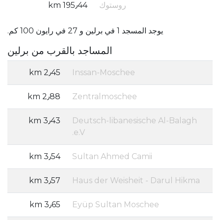
روستوك
195٫44 km
يوجد المسجد 1 في برلين و 27 في رايون 100 كم.
المساجد بالقرب من برلين
2٫45 km
Inssan-Moschee
2٫88 km
Zentralmoschee
3٫43 km
Deutsch-libanesische Al-Balagh
e.V.
3٫54 km
Sultan Ahmed Camii
3٫57 km
Haus der Weisheit - Darul Hikma
3٫65 km
Eyüp Sultan Moschee