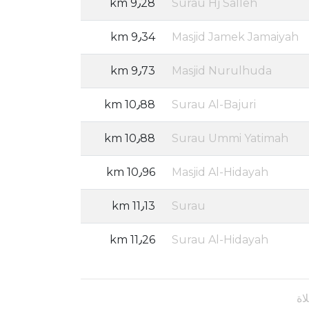
9٫28 km
Surau Hj Salleh
9٫34 km
Masjid Jamek Jamaiyah
9٫73 km
Masjid Nurulhuda
10٫88 km
Surau Al-Bajuri
10٫88 km
Surau Ummi Yatimah
10٫96 km
Masjid Al-Hidayah
11٫13 km
Surau
11٫26 km
Surau Al-Hidayah