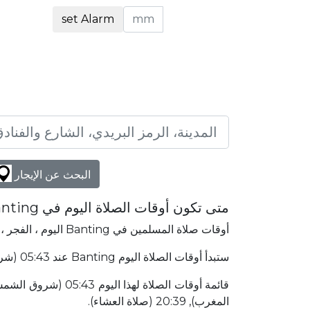
set Alarm
البحث عن الإيجار
متى تكون أوقات الصلاة اليوم في Banting؟
أوقات صلاة المسلمين في Banting اليوم ، الفجر ، الظهر ، العصر ، المغرب والعشاء. الحصول على وقت الصلاة الإسلامية في Banting.
ستبدأ أوقات الصلاة اليوم Banting عند 05:43 (شروق الشمس) وتنتهي عند 20:39 (صلاة العشاء). Banting ماليزيا يقع في 6968٫66 كلم شمال غرب إلى مكة المكرمة.
المغرب), 20:39 (صلاة العشاء).