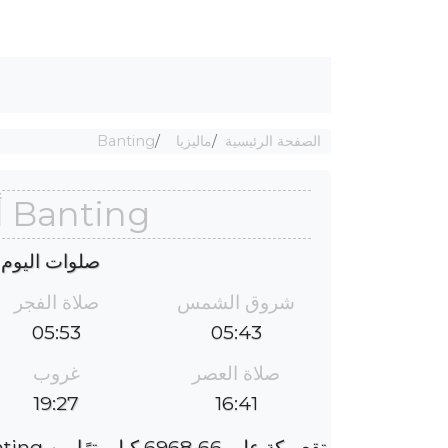
الصفحة الرئيسية
ماليزيا
Banting
Banting أوقات الصلاة
صلوات اليوم : الجم
شروق الشمس
صلاة الفجر
05:53
05:43
صلاة العصر
غروب
19:27
16:41
تقع مكة على 6968٫66 كيلومترًا من Banting ، والفارق الزمني هو 5 ساعات.