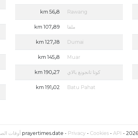
56٫8 km
Rawang
ملقا
107٫89 km
127٫18 km
Dumai
145٫8 km
Muar
كوتا تانجونغ بالاي
190٫27 km
191٫02 km
Batu Pahat
API أوقات الصلاة
-
Cookies
-
Privacy