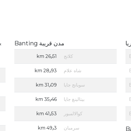
يا
مدن قريبة Banting
كلانج
26٫51 km
شاه علام
28٫93 km
سوبانج جايا
31٫09 km
بيتالينغ جايا
35٫46 km
كوالالمبور
41٫53 km
سرمبان
49٫3 km