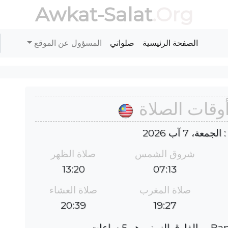
Awkat-Salat
.Org
الصفحة الرئيسية
صلواتي
المسؤول عن الموقع
عة، 7 آب 2026
شروق الشمس
صلاة الظهر
13:20
07:13
صلاة المغرب
صلاة العشاء
20:39
19:27