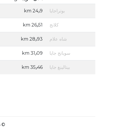
بوتراجايا
24٫9 km
كلانج
26٫51 km
شاه علام
28٫93 km
سوبانج جايا
31٫09 km
بيتالينغ جايا
35٫46 km
© 2026 - prayertimes.date -