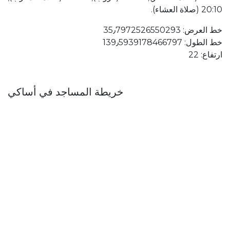
20:10 (صلاة العشاء).
خط العرض: 35٫7972526550293
خط الطول: 139٫5939178466797
ارتفاع: 22
خريطة المساجد في أساكي