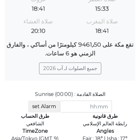
18:41
15:33
صلاة المغرب
صلاة العشاء
20:10
18:41
تقع مكة على 9461٫50 كيلومترًا من أساكي ، والفارق
الزمني هو 6 ساعات.
جميع الصلوات لـ آب 2026
الصلاة القادمة : Sunrise (00:00)
set Alarm
طرق قانونية
طرق الحساب
رابطة العالم الإسلامي
الشافعي
TimeZone
Angles
Asia/Tokyo (GMT 9)
Fajr : 18° | Isha : 17°