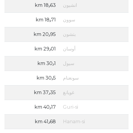
انشيون
18٫63 km
سوون
18٫71 km
بتشون
20٫95 km
أوسان
29٫01 km
سيول
30٫1 km
سونغنام
30٫5 km
غويانغ
37٫35 km
40٫17 km
Guri-si
41٫68 km
Hanam-si