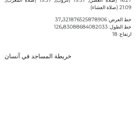
16:27 (صلاة العصر), 19:37 (غروب), 19:37 (صلاة المغرب),
21:09 (صلاة العشاء).
خط العرض: 37٫321876525878906
خط الطول: 126٫83088684082033
ارتفاع: 18
خريطة المساجد في آنسان