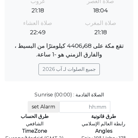
صلاة العصر
غروب
21:18
18:04
صلاة المغرب
صلاة العشاء
22:49
21:18
تقع مكة على 4406٫68 كيلومترًا من البسيط ،
والفارق الزمني هو ؜-1 ساعة.
جميع الصلوات لـ آب 2026
الصلاة القادمة : Sunrise (00:00)
set Alarm
طرق قانونية
طرق الحساب
رابطة العالم الإسلامي
الشافعي
TimeZone
Angles