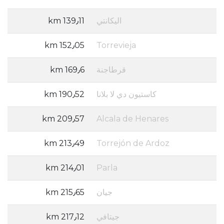
اليكانتي
139٫11 km
152٫05 km
Torrevieja
قرطاجنة
169٫6 km
كاستيون دي لا بلانا
190٫52 km
209٫57 km
Alcala de Henares
213٫49 km
Torrejón de Ardoz
214٫01 km
Parla
جيان
215٫65 km
جيتافي
217٫12 km