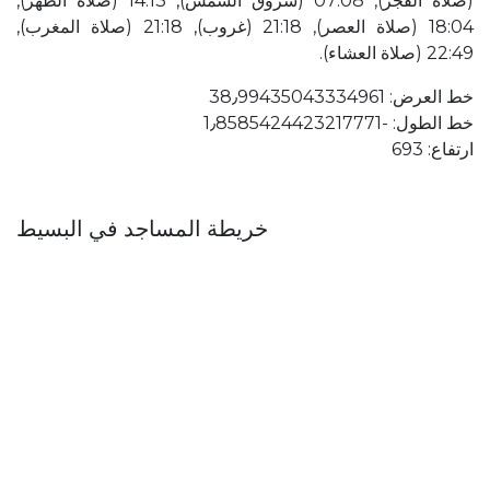
(صلاة الفجر), 07:08 (شروق الشمس), 14:13 (صلاة الظهر),
18:04 (صلاة العصر), 21:18 (غروب), 21:18 (صلاة المغرب),
22:49 (صلاة العشاء).
خط العرض: 38٫99435043334961
خط الطول: ؜-1٫8585424423217771
ارتفاع: 693
خريطة المساجد في البسيط