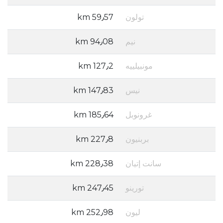
تولون
59٫57 km
نيم
94٫08 km
مونبيلييه
127٫2 km
نيس
147٫83 km
غرونوبل
185٫64 km
بربنيون
227٫8 km
سانت إتيان
228٫38 km
تورينو
247٫45 km
ليون
252٫98 km